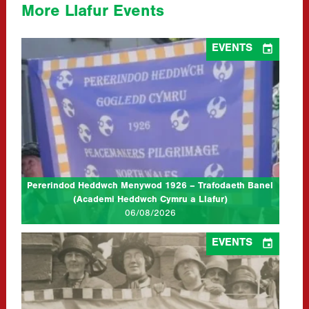
More Llafur Events

EVENTS
Pererindod Heddwch Menywod 1926 – Trafodaeth Banel
(Academi Heddwch Cymru a Llafur)
06/08/2026
at Cymdeithasau 1, Eisteddfod y Garreg Las, Llantwt
Ymunwch â ni am drafodaeth banel i ddathlu canmlwyddiant
Pererindod Heddwch Menywod 1926. Yn ystod tymor yr haf
1926, gorymdeithiodd degau o filoedd…
CLICK TO READ MORE...
Pererindod Heddwch Menywod 1926 – Trafodaeth Banel
(Academi Heddwch Cymru a Llafur)
06/08/2026

EVENTS
Pererindod Heddwch Menywod 1926 – Trafodaeth Banel
(Academi Heddwch Cymru a Llafur)
10/07/2026
at Eisteddfod Gerddorol Ryngwladol Llangollen (The Globe Stage)