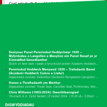
Cost aelodaeth flynyddol £15 i unigolion (cyflogedig)
£10 i…
DARLLEN MWY »
NEWYDDION
Sesiynau Panel Pererindod Heddychwyr 1926 –
Myfyrdodau o Langollen a Manylion ein Panel Nesaf yn yr
Eisteddfod Genedlaethol
Diolch yn fawr iawn i bawb a fynychodd sesiwn Academi Heddwch Cymru a Llafur i nodi canmlwyddiant Pererindod Heddychwyr 1926 ddydd Gwener y 10fed o Orffennaf.…
Pererindod Heddwch Menywod 1926 – Trafodaeth Banel
(Academi Heddwch Cymru a Llafur)
Digwyddiad Lleoliad: Eisteddfod Gerddorol Ryngwladol Llangollen (The Globe Stage) Digwyddiad Dyddiad: 10/07/2026 Dechrau Digwyddiad: 10/7/26 02:45 pm Diwedd y Digwyddiad: 1/7/26 03:45 pm Ymunwch â ni am drafodaeth banel…
Hanes a Threftadaeth ym Merthyr
Digwyddiad Lleoliad: Theatr Soar, Canolfan Soar, Pontmorlais, Merthyr Tudful, CF47 8UB Digwyddiad Dyddiad: 29/11/25 9.30yb-6yp Diweddariad 17/11/2025: Rydym wedi addasu rhaglen y digwyddiad hwn gan benderfynu…
Chris Williams (1963-2024): Gwerthfawrogiad
Ymunwch â ni Dydd Sadwrn,12 Hydref 2024 (10.30 yb– 3.30yp) ar Gampws Prifysgol De Cymru Casnewydd ar gyfer ysgol undydd i gofio Chris Williams a dathlu…
DIGWYDDIADAU