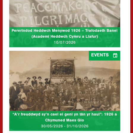
Ymunwch â ni am drafodaeth banel dwyieithog i ddathlu
canmlwyddiant Pererindod Heddwch Menywod 1926. Yn ystod
tymor yr haf 1926, gorymdeithiodd degau o filoedd…
CLICK TO READ MORE...
Pererindod Heddwch Menywod 1926 – Trafodaeth Banel
(Academi Heddwch Cymru a Llafur)
10/07/2026

EVENTS
“A’r freuddwyd sy’n cael ei geni yn tân yr haul”: 1926 a
Chymuned Maes Glo
30/05/2026 - 31/10/2026
at Ar-lein
Disgrifiad: Yr haf ddig 1926, a nodweddir gan weithredu
diwydiannol, ceginau cawl, bandiau jazz a charnifalau. Roedd
undod yn cyferbynnu ag anghyfannedd yn y…
CLICK TO READ MORE...
“A’r freuddwyd sy’n cael ei geni yn tân yr haul”: 1926 a
Chymuned Maes Glo
30/05/2026 - 31/10/2026