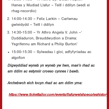
Hanes y Mudiad Llafur – Teitl i ddilyn (wedi ei
rhag-recordio)
14:00-14:30 – Felix Larkin – Cartwnau
gwleidydd – Teitl i ddilyn
14:30-15:00 – Yr Athro Angela V. John –‘
Dyddiaduron, Breuddwydion a Drama:
Ysgrifennu am Richard a Philip Burton’
15:00-15:30 – Sylwadau i gloi, adfyfyriadau ac
atgofion
Digwyddiad wyneb yn wyneb yw hwn, mae’n rhad ac
am ddim ac estynnir croeso cynnes i bawb.
Archebwch eich tocyn rhad ac am ddim yma:
https://www.tickettailor.com/events/llafurwelshpeopleshisto