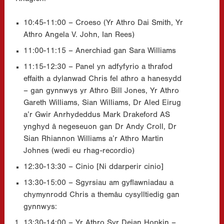
10:45-11:00 – Croeso (Yr Athro Dai Smith, Yr
Athro Angela V. John, Ian Rees)
11:00-11:15 – Anerchiad gan Sara Williams
11:15-12:30 – Panel yn adfyfyrio a thrafod
effaith a dylanwad Chris fel athro a hanesydd
– gan gynnwys yr Athro Bill Jones, Yr Athro
Gareth Williams, Sian Williams, Dr Aled Eirug
a’r Gwir Anrhydeddus Mark Drakeford AS
ynghyd â negeseuon gan Dr Andy Croll, Dr
Sian Rhiannon Williams a’r Athro Martin
Johnes (wedi eu rhag-recordio)
12:30-13:30 – Cinio [Ni ddarperir cinio]
13:30-15:00 – Sgyrsiau am gyflawniadau a
chymynrodd Chris a themâu cysylltiedig gan
gynnwys:
13:30-14:00 – Yr Athro Syr Deian Hopkin –