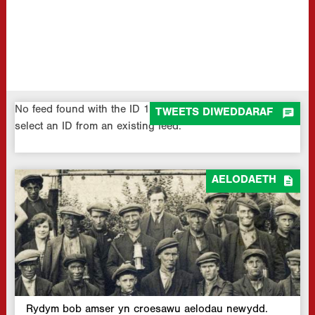
No feed found with the ID 1. Go to the
All Feeds page
and

TWEETS DIWEDDARAF
select an ID from an existing feed.

AELODAETH
Rydym bob amser yn croesawu aelodau newydd.