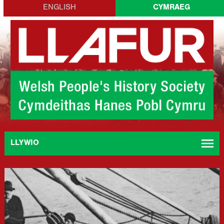
Skip
ENGLISH
CYMRAEG
to
content
menu
LLYWIO