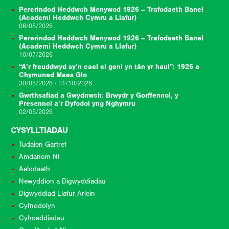
Pererindod Heddwch Menywod 1926 – Trafodaeth Banel
(Academi Heddwch Cymru a Llafur)
06/08/2026
Pererindod Heddwch Menywod 1926 – Trafodaeth Banel
(Academi Heddwch Cymru a Llafur)
10/07/2026
“A’r freuddwyd sy’n cael ei geni yn tân yr haul”: 1926 a
Chymuned Maes Glo
30/05/2026 - 31/10/2026
Gwrthsafiad a Gwydnwch: Brwydr y Gorffennol, y
Presennol a’r Dyfodol yng Nghymru
02/05/2026
CYSYLLTIADAU
Tudalen Gartref
Amdanom Ni
Aelodaeth
Newyddion a Digwyddiadau
Digwyddiad Llafur Arlein
Cyfnodolyn
Cyhoeddiadau