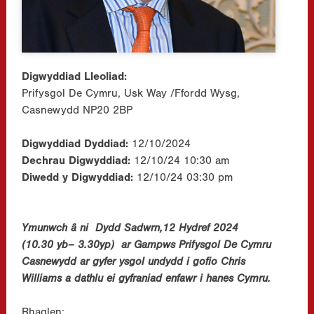
Digwyddiad Lleoliad:
Prifysgol De Cymru, Usk Way /Ffordd Wysg,
Casnewydd NP20 2BP
Digwyddiad Dyddiad:
12/10/2024
Dechrau Digwyddiad:
12/10/24 10:30 am
Diwedd y Digwyddiad:
12/10/24 03:30 pm
Ymunwch â ni Dydd Sadwrn,12 Hydref 2024
(10.30 yb– 3.30yp) ar Gampws Prifysgol De Cymru
Casnewydd ar gyfer ysgol undydd i gofio Chris
Williams a dathlu ei gyfraniad enfawr i hanes Cymru.
Rhaglen: