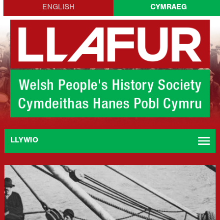
Skip
ENGLISH
CYMRAEG
to
content
menu
LLYWIO