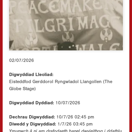
02/07/2026
Digwyddiad Lleoliad:
Eisteddfod Gerddorol Ryngwladol Llangollen (The
Globe Stage)
Digwyddiad Dyddiad:
10/07/2026
Dechrau Digwyddiad:
10/7/26 02:45 pm
Diwedd y Digwyddiad:
1/7/26 03:45 pm
Ymunwch â ni am drafodaeth banel dwyieithog i ddathlu