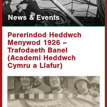
News & Events
Pererindod Heddwch
Menywod 1926 –
Trafodaeth Banel
(Academi Heddwch
Cymru a Llafur)