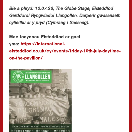
Ble a phryd: 10.07.26, The Globe Stage, Eisteddfod
Gerddorol Ryngwladol Llangollen. Darperir gwasanaeth
cyfieithu ar y pryd (Cymraeg i Saesneg).
Mae tocynnau Eisteddfod ar gael
yma:
https://international-
eisteddfod.co.uk/cy/events/friday-10th-july-daytime-
on-the-pavilion/