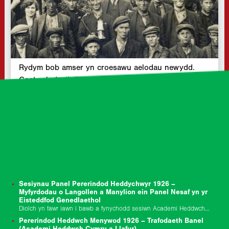
Rydym bob amser yn croesawu aelodau newydd.
Cost aelodaeth flynyddol £15 i unigolion (cyflogedig)
£10 i…
DARLLEN MWY »
NEWYDDION
Sesiynau Panel Pererindod Heddychwyr 1926 –
Myfyrdodau o Langollen a Manylion ein Panel Nesaf yn yr
Eisteddfod Genedlaethol
Diolch yn fawr iawn i bawb a fynychodd sesiwn Academi Heddwch Cymru a Llafur i nodi canmlwyddiant Pererindod Heddychwyr 1926 ddydd Gwener y 10fed o Orffennaf.…
Pererindod Heddwch Menywod 1926 – Trafodaeth Banel