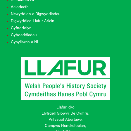
Amdanom Ni
Aelodaeth
Newyddion a Digwyddiadau
Digwyddiad Llafur Arlein
Cyfnodolyn
Cyhoeddiadau
Cysylltwch â Ni
Llafur, d/o
Llyfrgell Glowyr De Cymru,
Prifysgol Abertawe,
Campws Hendrefoelan,