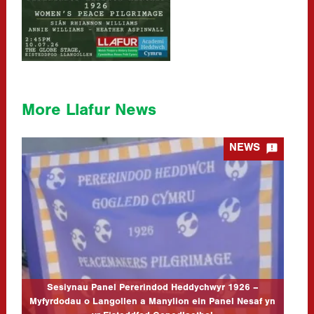
More Llafur News

NEWS
Sesiynau Panel Pererindod Heddychwyr 1926 – Myfyrdodau o
Langollen a Manylion ein Panel Nesaf yn yr Eisteddfod
Genedlaethol
03/08/2026
Diolch yn fawr iawn i bawb a fynychodd sesiwn Academi Heddwch
Cymru a Llafur i nodi canmlwyddiant Pererindod Heddychwyr
1926 ddydd Gwener y 10fed o Orffennaf. Roedd yn wych gweld…
CLICK TO READ MORE...
Sesiynau Panel Pererindod Heddychwyr 1926 –
Myfyrdodau o Langollen a Manylion ein Panel Nesaf yn