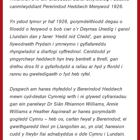
canmlwyddiant Pererindod Heddwch Menywod 1926.
Yn ystod tymor yr haf 1926, gorymdeithiodd degau o
filoedd o fenywod o bob cwr o’r Deyrnas Unedig i ganol
Llundain dan y faner ‘Hedd nid Cledd’, gan annog
llywodraeth Prydain i ymrwymo i gyflafareddu
rhyngwladol a diarfogi cyffredinol. Cerddodd yr
ymgyrchwyr heddwch hyn trwy bentrefi a threfi, gan
drefnu dros fil o gyfarfodydd a ralïau ar hyd y ffordd i
rannu eu gweledigaeth o fyd heb ryfel.
Dysgwch am hanes rhyfeddol y Bererindod Heddwch
mewn cyd-destun Cymreig wrth i ni glywed cyfraniadau
gan ein panelwyr Dr Siân Rhiannon Williams, Annie
Williams a Heather Aspinwall ar hanes gorymdaith
gogledd Cymru – heb os, carfan fwyaf y Bererindod; ei
gweithgaredd lleol yn Llangollen ac, yn olaf, hanesion
cudd y llwybr llai adnabyddus o dde Cymru i Lundain.