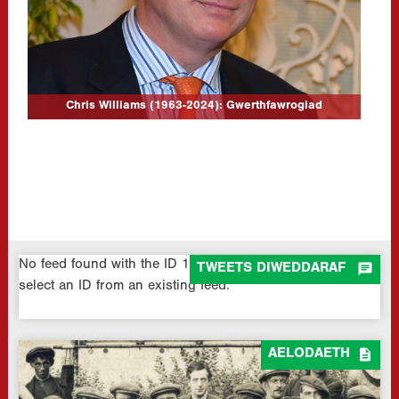
CLICK TO READ MORE...
Chris Williams (1963-2024): Gwerthfawrogiad
No feed found with the ID 1. Go to the
All Feeds page
and

TWEETS DIWEDDARAF
select an ID from an existing feed.

AELODAETH