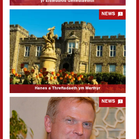
yr Eisteddfod Genedlaethol

NEWS
Hanes a Threftadaeth ym Merthyr
21/10/2025
Digwyddiad Lleoliad: Theatr Soar, Canolfan Soar, Pontmorlais,
Merthyr Tudful, CF47 8UB Digwyddiad Dyddiad: 29/11/25
9.30yb-6yp Diweddariad 17/11/2025: Rydym wedi addasu
rhaglen y digwyddiad hwn gan benderfynu gohirio Cyfarfod
Cyffredinol Blynyddol…
CLICK TO READ MORE...
Hanes a Threftadaeth ym Merthyr

NEWS
Chris Williams (1963-2024): Gwerthfawrogiad
25/09/2024
Ymunwch â ni Dydd Sadwrn,12 Hydref 2024 (10.30 yb–
3.30yp) ar Gampws Prifysgol De Cymru Casnewydd ar gyfer
ysgol undydd i gofio Chris Williams a dathlu ei gyfraniad enfawr
i…