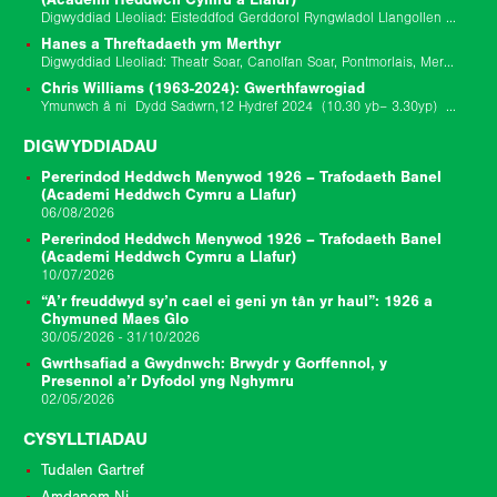
(Academi Heddwch Cymru a Llafur)
Digwyddiad Lleoliad: Eisteddfod Gerddorol Ryngwladol Llangollen (The Globe Stage) Digwyddiad Dyddiad: 10/07/2026 Dechrau Digwyddiad: 10/7/26 02:45 pm Diwedd y Digwyddiad: 1/7/26 03:45 pm Ymunwch â ni am drafodaeth banel…
Hanes a Threftadaeth ym Merthyr
Digwyddiad Lleoliad: Theatr Soar, Canolfan Soar, Pontmorlais, Merthyr Tudful, CF47 8UB Digwyddiad Dyddiad: 29/11/25 9.30yb-6yp Diweddariad 17/11/2025: Rydym wedi addasu rhaglen y digwyddiad hwn gan benderfynu…
Chris Williams (1963-2024): Gwerthfawrogiad
Ymunwch â ni Dydd Sadwrn,12 Hydref 2024 (10.30 yb– 3.30yp) ar Gampws Prifysgol De Cymru Casnewydd ar gyfer ysgol undydd i gofio Chris Williams a dathlu…
DIGWYDDIADAU
Pererindod Heddwch Menywod 1926 – Trafodaeth Banel
(Academi Heddwch Cymru a Llafur)
06/08/2026
Pererindod Heddwch Menywod 1926 – Trafodaeth Banel
(Academi Heddwch Cymru a Llafur)
10/07/2026
“A’r freuddwyd sy’n cael ei geni yn tân yr haul”: 1926 a
Chymuned Maes Glo
30/05/2026 - 31/10/2026
Gwrthsafiad a Gwydnwch: Brwydr y Gorffennol, y
Presennol a’r Dyfodol yng Nghymru
02/05/2026
CYSYLLTIADAU
Tudalen Gartref