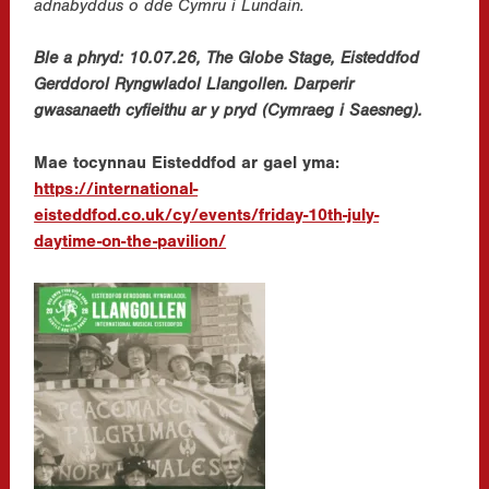
adnabyddus o dde Cymru i Lundain.
Ble a phryd: 10.07.26, The Globe Stage, Eisteddfod
Gerddorol Ryngwladol Llangollen. Darperir
gwasanaeth cyfieithu ar y pryd (Cymraeg i Saesneg).
Mae tocynnau Eisteddfod ar gael yma:
https://international-
eisteddfod.co.uk/cy/events/friday-10th-july-
daytime-on-the-pavilion/