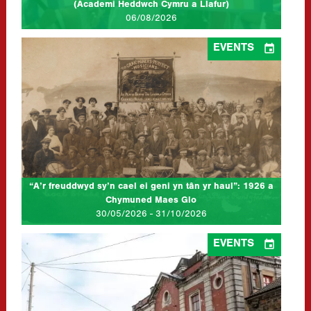
(Academi Heddwch Cymru a Llafur)
06/08/2026

EVENTS
“A’r freuddwyd sy’n cael ei geni yn tân yr haul”: 1926 a
Chymuned Maes Glo
30/05/2026 - 31/10/2026
at Ar-lein
Disgrifiad: Yr haf ddig 1926, a nodweddir gan weithredu
diwydiannol, ceginau cawl, bandiau jazz a charnifalau. Roedd
undod yn cyferbynnu ag anghyfannedd yn y…
CLICK TO READ MORE...
“A’r freuddwyd sy’n cael ei geni yn tân yr haul”: 1926 a
Chymuned Maes Glo
30/05/2026 - 31/10/2026

EVENTS
Gwrthsafiad a Gwydnwch: Brwydr y Gorffennol, y Presennol
a’r Dyfodol yng Nghymru
02/05/2026
at Tylorstown Welfare Hall, East Rd, Tylorstown, Rhondda CF43
3DA