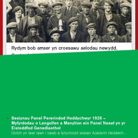
Rydym bob amser yn croesawu aelodau newydd.
Cost aelodaeth flynyddol £15 i unigolion (cyflogedig)
£10 i…
DARLLEN MWY »
NEWYDDION
Sesiynau Panel Pererindod Heddychwyr 1926 –
Myfyrdodau o Langollen a Manylion ein Panel Nesaf yn yr
Eisteddfod Genedlaethol
Diolch yn fawr iawn i bawb a fynychodd sesiwn Academi Heddwch Cymru a Llafur i nodi canmlwyddiant Pererindod Heddychwyr 1926 ddydd Gwener y 10fed o Orffennaf.…