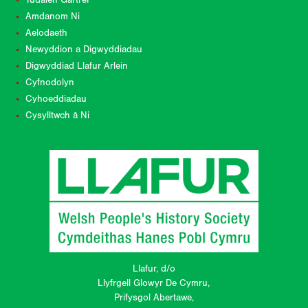
Tudalen Gartref
Amdanom Ni
Aelodaeth
Newyddion a Digwyddiadau
Digwyddiad Llafur Arlein
Cyfnodolyn
Cyhoeddiadau
Cysylltwch â Ni
Llafur, d/o
Llyfrgell Glowyr De Cymru,
Prifysgol Abertawe,