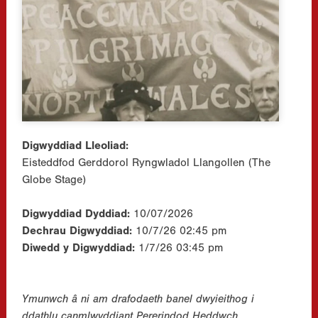
Digwyddiad Lleoliad:
Eisteddfod Gerddorol Ryngwladol Llangollen (The
Globe Stage)
Digwyddiad Dyddiad:
10/07/2026
Dechrau Digwyddiad:
10/7/26 02:45 pm
Diwedd y Digwyddiad:
1/7/26 03:45 pm
Ymunwch â ni am drafodaeth banel dwyieithog i
ddathlu canmlwyddiant Pererindod Heddwch