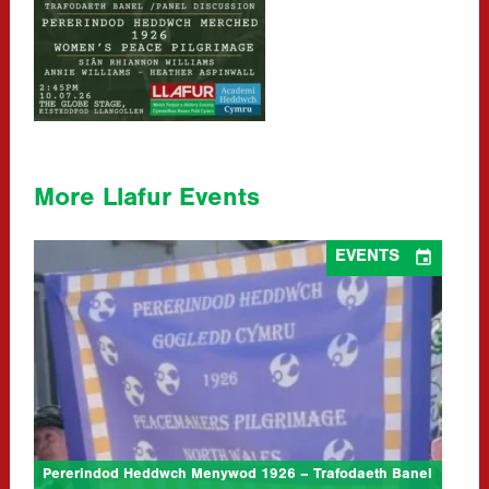
More Llafur Events

EVENTS
Pererindod Heddwch Menywod 1926 – Trafodaeth Banel
(Academi Heddwch Cymru a Llafur)
06/08/2026
at Cymdeithasau 1, Eisteddfod y Garreg Las, Llantwt
Ymunwch â ni am drafodaeth banel i ddathlu canmlwyddiant
Pererindod Heddwch Menywod 1926. Yn ystod tymor yr haf
1926, gorymdeithiodd degau o filoedd…
CLICK TO READ MORE...
Pererindod Heddwch Menywod 1926 – Trafodaeth Banel