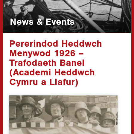
News & Events
Pererindod Heddwch
Menywod 1926 –
Trafodaeth Banel
(Academi Heddwch
Cymru a Llafur)