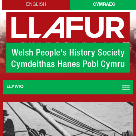
Skip
ENGLISH
CYMRAEG
to
content
menu
LLYWIO