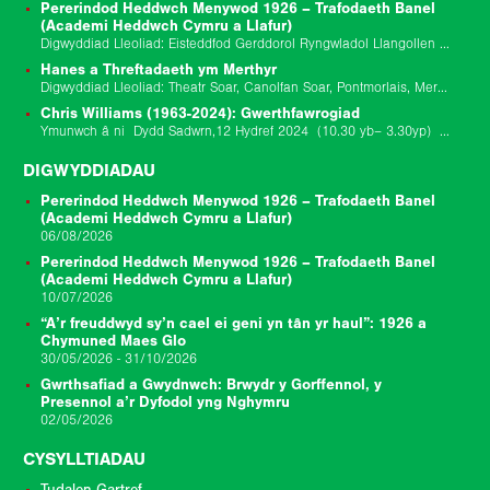
Pererindod Heddwch Menywod 1926 – Trafodaeth Banel
(Academi Heddwch Cymru a Llafur)
Digwyddiad Lleoliad: Eisteddfod Gerddorol Ryngwladol Llangollen (The Globe Stage) Digwyddiad Dyddiad: 10/07/2026 Dechrau Digwyddiad: 10/7/26 02:45 pm Diwedd y Digwyddiad: 1/7/26 03:45 pm Ymunwch â ni am drafodaeth banel…
Hanes a Threftadaeth ym Merthyr
Digwyddiad Lleoliad: Theatr Soar, Canolfan Soar, Pontmorlais, Merthyr Tudful, CF47 8UB Digwyddiad Dyddiad: 29/11/25 9.30yb-6yp Diweddariad 17/11/2025: Rydym wedi addasu rhaglen y digwyddiad hwn gan benderfynu…
Chris Williams (1963-2024): Gwerthfawrogiad
Ymunwch â ni Dydd Sadwrn,12 Hydref 2024 (10.30 yb– 3.30yp) ar Gampws Prifysgol De Cymru Casnewydd ar gyfer ysgol undydd i gofio Chris Williams a dathlu…
DIGWYDDIADAU
Pererindod Heddwch Menywod 1926 – Trafodaeth Banel
(Academi Heddwch Cymru a Llafur)
06/08/2026
Pererindod Heddwch Menywod 1926 – Trafodaeth Banel
(Academi Heddwch Cymru a Llafur)
10/07/2026
“A’r freuddwyd sy’n cael ei geni yn tân yr haul”: 1926 a
Chymuned Maes Glo
30/05/2026 - 31/10/2026
Gwrthsafiad a Gwydnwch: Brwydr y Gorffennol, y
Presennol a’r Dyfodol yng Nghymru
02/05/2026
CYSYLLTIADAU