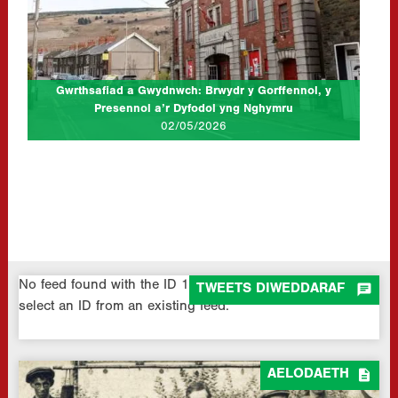
Dywedodd AJ Cook unwaith y bydd y rhai “sy’n fodlon ymladd
dros achos bob amser yn dod o hyd i’r ffordd, hyd yn oed…
CLICK TO READ MORE...
Gwrthsafiad a Gwydnwch: Brwydr y Gorffennol, y
Presennol a’r Dyfodol yng Nghymru
02/05/2026
No feed found with the ID 1. Go to the
All Feeds page
and

TWEETS DIWEDDARAF
select an ID from an existing feed.

AELODAETH