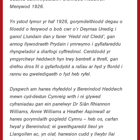
Menywod 1926.
Yn ystod tymor yr haf 1926, gorymdeithiodd degau o
filoedd o fenywod o bob cwr o’r Deyrnas Unedig i
ganol Llundain dan y faner ‘Hedd nid Cledd’, gan
annog llywodraeth Prydain i ymrwymo i gyflafareddu
rhyngwladol a diarfogi cyffredinol. Cerddodd yr
ymgyrchwyr heddwch hyn trwy bentrefi a threfi, gan
drefnu dros fil o gyfarfodydd a ralïau ar hyd y ffordd i
rannu eu gweledigaeth o fyd heb ryfel.
Dysgwch am hanes rhyfeddol y Bererindod Heddwch
mewn cyd-destun Cymreig wrth i ni glywed
cyfraniadau gan ein panelwyr Dr Siân Rhiannon
Williams, Annie Williams a Heather Aspinwall ar
hanes gorymdaith gogledd Cymru – heb os, carfan
fwyaf y Bererindod; ei gweithgaredd lleol yn
Llangollen ac, yn olaf, hanesion cudd y llwybr llai